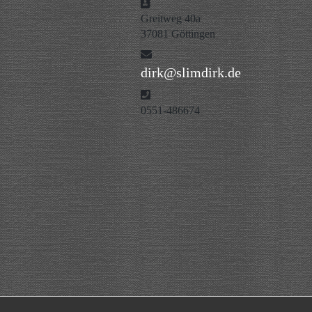
Adresse
Greitweg 40a
37081 Göttingen
E-Mail
dirk@slimdirk.de
Telefon
0551-486674